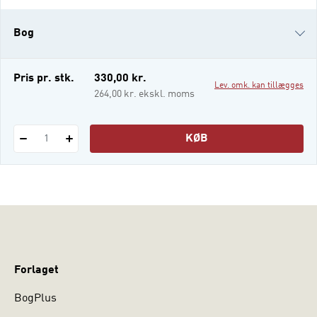
forskere, giver bogen en række bud på,
hvordan forandring i evalueringsfeltet kan
Bog
indtænkes og kritisk undersøges af
opdragsgiveres og evaluatorers praksis.
Bogens karakteris
i-bog
Pris pr. stk.
330,00 kr.
Lev. omk. kan tillægges
264,00 kr. ekskl. moms
KØB
1
Forlaget
BogPlus