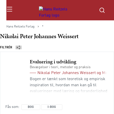
Søg
Hans Reitzels Forlag
*
Nikolai Peter Johannes Weissert
FILTRÉR
Evaluering i udvikling
Bevægelser i teori, metoder og praksis
Nikolai Peter Johannes Weissert
og
Merete
Bogen er tænkt som teoretisk og empirisk
inspiration til, hvordan man kan gå til
evalueringer med læring og foranderlighed
i sigte. Ved at kombinere teoretiske
perspektiver med foreløbige erfaringer og
Fås som
BOG
I-BOG
ideer fra opdragsgivere, evaluatorer og