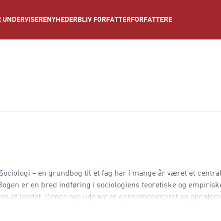
NYHEDER
BLIV FORFATTER
FORFATTERE
 UNDERVISERE
Sociologi – en grundbog til et fag har i mange år været et central
gen er en bred indføring i sociologiens teoretiske og empirisk
rs af landet. Denne nye udgave er gennemrevideret og opdater
cial klasse og social ulighed,