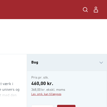
Bog
i-bog
Pris pr. stk.
460,00 kr.
t værk i
e univers og
368,00 kr. ekskl. moms
Lev. omk. kan tillægges
et med den