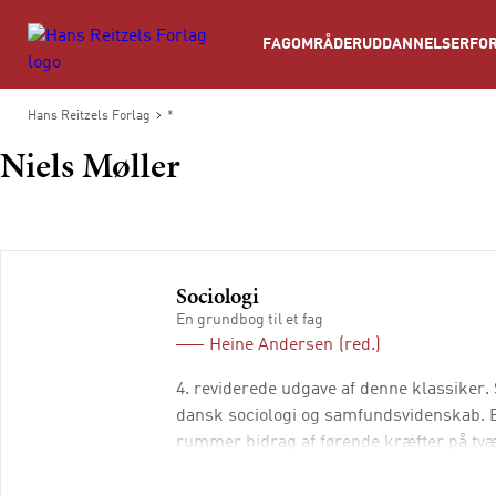
Søg
FAGOMRÅDER
UDDANNELSER
FOR
Hans Reitzels Forlag
*
Niels Møller
Sociologi
En grundbog til et fag
Heine Andersen
(red.)
4. reviderede udgave af denne klassiker. 
dansk sociologi og samfundsvidenskab. Bo
rummer bidrag af førende kræfter på tvæ
nyeste viden på området. Kapitlerne om so