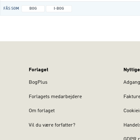
FÅS SOM
BOG
I-BOG
Forlaget
Nyttige
BogPlus
Adgang 
Forlagets medarbejdere
Faktur
Om forlaget
Cookiei
Vil du være forfatter?
Handel
GDPR r