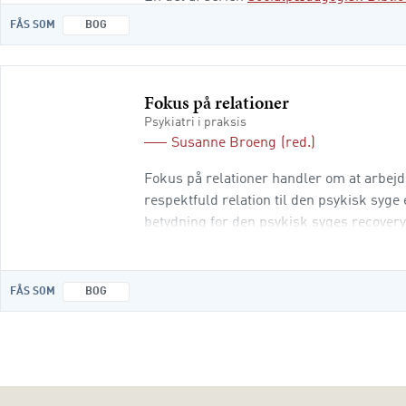
FÅS SOM
BOG
Fokus på relationer
Psykiatri i praksis
Susanne Broeng
(red.)
Fokus på relationer handler om at arbejde
respektfuld relation til den psykisk syge 
betydning for den psykisk syges recoveryp
særdeleshed til det nære netværk af fami
FÅS SOM
BOG