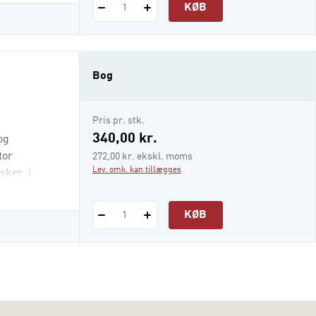
KØB
1
Bog
Pris pr. stk.
340,00 kr.
og
tor
272,00 kr. ekskl. moms
Lev. omk. kan tillægges
sker, i
KØB
1