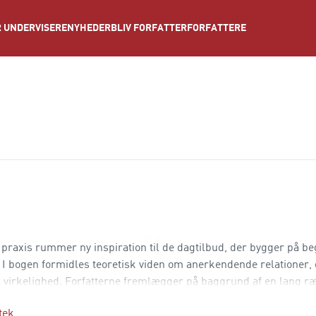
NYHEDER
BLIV FORFATTER
FORFATTERE
 UNDERVISERE
 praxis rummer ny inspiration til de dagtilbud, der bygger på 
I bogen formidles teoretisk viden om anerkendende relationer, 
til virkelighed. Forfatterne fremlægger på baggrund af en lang 
tek