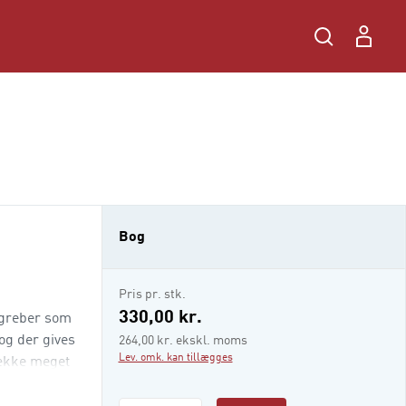
Bog
Pris pr. stk.
330,00 kr.
begreber som
og der gives
264,00 kr. ekskl. moms
Lev. omk. kan tillægges
række meget