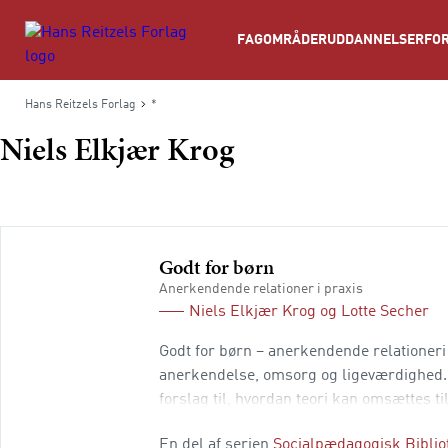
Søg
FAGOMRÅDER
UDDANNELSER
FOR
Hans Reitzels Forlag
*
Niels Elkjær Krog
Godt for børn
Anerkendende relationer i praxis
Niels Elkjær Krog
og
Lotte Secher
Godt for børn – anerkendende relationeri
anerkendelse, omsorg og ligeværdighed. 
forslag til, hvordan teori kan omsættes 
genkendelige, selvoplevede situatione
En del af serien
Socialpædagogisk Biblio