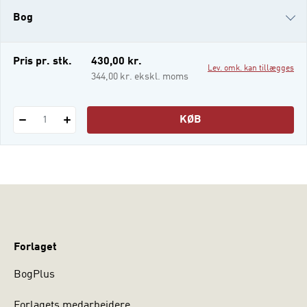
sphere of the legal world. But before we
Bog
can answer the basic question, we need to
understand what it
i-bog
Pris pr. stk.
430,00 kr.
Lev. omk. kan tillægges
344,00 kr. ekskl. moms
KØB
1
Forlaget
BogPlus
Forlagets medarbejdere