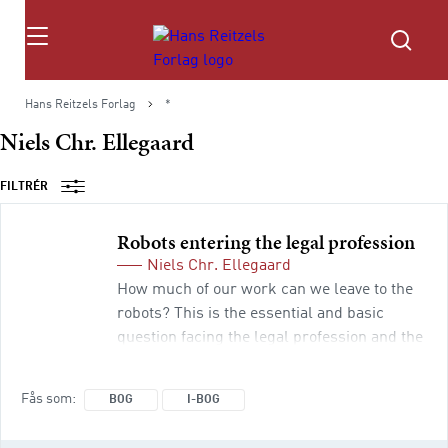
Søg
Hans Reitzels Forlag
*
Niels Chr. Ellegaard
FILTRÉR
Robots entering the legal profession
Niels Chr. Ellegaard
How much of our work can we leave to the
robots? This is the essential and basic
question facing the legal profession and the
society in general after robots (i.e.
automation, artificial intelligence, machine
Fås som
BOG
I-BOG
learning and other sophisticated
technologies) have made their way into the