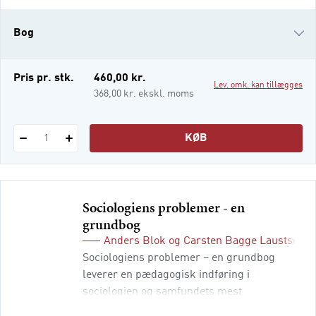
århundrede. Menneskelige aktiviteter har
sat omfattende spor i jordens økosystemer,
Bog
og er ophav til de igangværende miljø- og
klimamæssige kriser. Mennesker er også
kreative og ansvarlige for at løse p
e-bog
Pris pr. stk.
460,00 kr.
Lev. omk. kan tillægges
i-bog
368,00 kr. ekskl. moms
KØB
1
Sociologiens problemer - en
grundbog
Anders Blok
og
Carsten Bagge Laustsen
(
Sociologiens problemer – en grundbog
leverer en pædagogisk indføring i
sociologien og samfundets mest
betydningsfulde problemfelter. Hvert