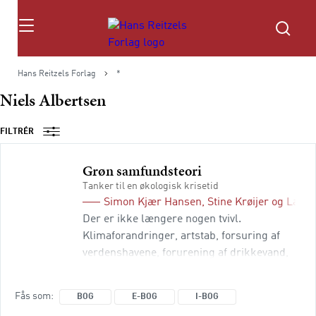
Søg
Hans Reitzels Forlag
*
Niels Albertsen
FILTRÉR
Grøn samfundsteori
Tanker til en økologisk krisetid
Simon Kjær Hansen
,
Stine Krøijer
og
Lars 
Der er ikke længere nogen tvivl.
Klimaforandringer, artstab, forsuring af
verdenshavene, forurening af drikkevand,
ekstremt vejr og udpining af jord er alle
videnskabeligt veldokumenterede kriser,
Fås som
BOG
E-BOG
I-BOG
der hører til dagens orden i det 21.