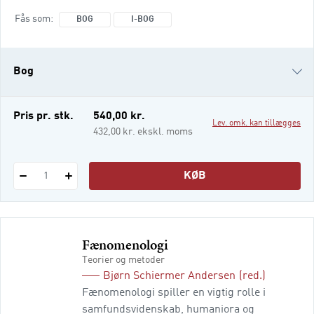
kapitel tager fat i en central sociologisk
Fås som
BOG
I-BOG
problematik og udfolder herfra et overblik
over de mest betydningsfulde teoriskoler og
begreber, de definerende historiske og
Bog
aktuelle udviklinger på området og de mest
skelsættende empiriske studier og
indsigter.
i-bog
Pris pr. stk.
540,00 kr.
Lev. omk. kan tillægges
432,00 kr. ekskl. moms
KØB
1
Fænomenologi
Teorier og metoder
Bjørn Schiermer Andersen
(red.)
Fænomenologi spiller en vigtig rolle i
samfundsvidenskab, humaniora og