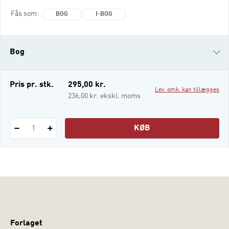
at skabe den nødvendige forandring
Fås som
BOG
I-BOG
sammen med borgeren. Til at styrke
professionelles rolle og handlerum
anvender forfatterne konkrete værktøjer,
Bog
som er designet til at understøtte
undersøgelse, refleksion og omsorg. Unde
i-bog
Pris pr. stk.
295,00 kr.
Lev. omk. kan tillægges
236,00 kr. ekskl. moms
KØB
1
Forlaget