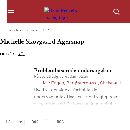
Søg
Hans Reitzels Forlag
*
Michelle Skovgaard Agersnap
FILTRÉR
Problembaserede undersøgelser
På socialrådgiveruddannelsen
Mie Engen
,
Per Østergaard
,
Christian Fran
Hvad vil det sige at forholde sig
undersøgende? Hvorfor er det vigtigt som
socialrådgiver? Og hvordan kan metoder
hjælpe, når man laver undersøgelser? I
denne bog får den studerende et indblik i,
Fås som
BOG
I-BOG
hvordan man bliver en bedre praktiker ved