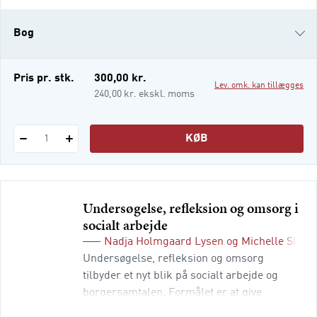
at udføre de forskellige former for
undersøgelser, man beskæftiger sig med
Bog
på socialrådgiveruddannelsen. Bogens
overordnede tematik er, hvordan
undersøgelser på uddannelsen bidr
i-bog
Pris pr. stk.
300,00 kr.
Lev. omk. kan tillægges
240,00 kr. ekskl. moms
KØB
1
Undersøgelse, refleksion og omsorg i
socialt arbejde
Nadja Holmgaard Lysen
og
Michelle Skov
Undersøgelse, refleksion og omsorg
tilbyder et nyt blik på socialt arbejde og
borgersamtalen. Formålet er at give
professionelle de bedste forudsætninger for