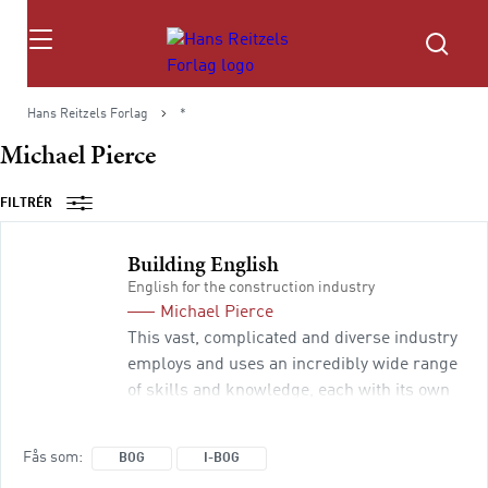
Søg
Hans Reitzels Forlag
*
Michael Pierce
FILTRÉR
Building English
English for the construction industry
Michael Pierce
This vast, complicated and diverse industry
employs and uses an incredibly wide range
of skills and knowledge, each with its own
highly specialised technical language,
jargon and terminology. Getting to grips
Fås som
BOG
I-BOG
with them is therefore essential if we wish