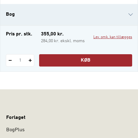
to prevent misunderstandings and the
costly complications that could result. This
Bog
book offers a unique and totally new
refreshing introductory approach to the
tech
i-bog
Pris pr. stk.
355,00 kr.
Lev. omk. kan tillægges
284,00 kr. ekskl. moms
KØB
1
Forlaget
BogPlus