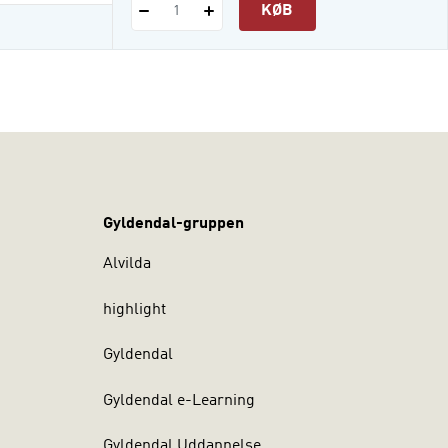
KØB
1
Gyldendal-gruppen
Alvilda
highlight
Gyldendal
Gyldendal e-Learning
Gyldendal Uddannelse