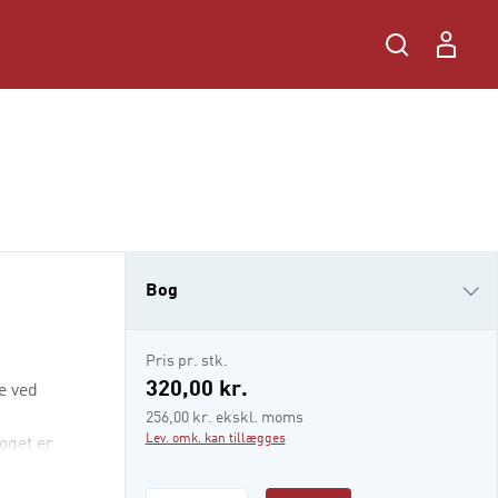
Bog
e-bog
Pris pr. stk.
320,00 kr.
e ved
256,00 kr. ekskl. moms
Lev. omk. kan tillægges
oget er