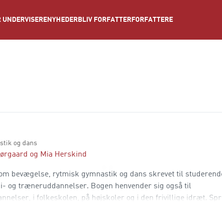
NYHEDER
BLIV FORFATTER
FORFATTERE
 UNDERVISERE
stik og dans
Nørgaard
og
Mia Herskind
om bevægelse, rytmisk gymnastik og dans skrevet til studerend
api- og træneruddannelser. Bogen henvender sig også til
ser, i folkeskolen, på højskoler og i den frivillige idræt. Spr
et helhedsorienteret syn på krop og bevægelse. Bogens berør te