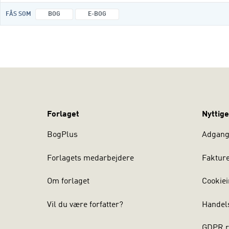
FÅS SOM
BOG
E-BOG
Forlaget
Nyttige
BogPlus
Adgang 
Forlagets medarbejdere
Faktur
Om forlaget
Cookiei
Vil du være forfatter?
Handel
GDPR r