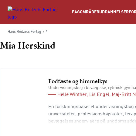
Søg
FAGOMRÅDER
UDDANNELSER
FOR
Hans Reitzels Forlag
*
Mia Herskind
Fodfæste og himmelkys
Undervisningsbog i bevægelse, rytmisk gymna
Helle Winther
,
Lis Engel
,
Maj-Britt 
En forskningsbaseret undervisningsbog 
universiteter, professionshøjskoler, ter
bevægelsesundervisere på ungdomsuddannel
levende og alle kapitler er forankrede i 