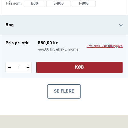
Fås som
BOG
E-BOG
I-BOG
fordybelse og et overblik over danskfaget og
et indblik i undervisning i fagets forskellige
dele: Bogens første kapitler handler om at
Bog
undersøge og fremstille tekster i forskellig
e-bog
Pris pr. stk.
580,00 kr.
Lev. omk. kan tillægges
i-bog
464,00 kr. ekskl. moms
KØB
1
SE FLERE
PRODUKTER