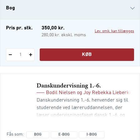
sprogvanskeligheder, læsefordybelse,
Bog
digital læsedidaktik, flersprogede
klasserum, læselyst, billedlitteratur,
dannelse, børnelitteratur og læsning med
e-bog (epub3)
Pris pr. stk.
350,00 kr.
Lev. omk. kan tillægges
kunstig intellige
i-bog
280,00 kr. ekskl. moms
KØB
1
Danskundervisning 1.
-6.
Bodil Nielsen
og
Joy Rebekka Lieberkind
(
Danskundervisning 1.-6. henvender sig til
studerende ved læreruddannelsen, der
læser undervisningsfaget dansk 1.-6, og
giver kommende lærere et solidt grundlag
for at undervise i danskfaget med
Fås som
BOG
E-BOG
I-BOG
fordybelse, og giver et overblik over