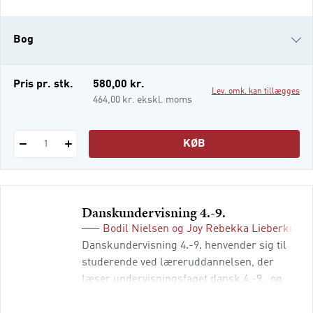
danskfaget og et indblik i undervisning i
fagets forskellige dele: Bogens første
Bog
kapitler handler om at undersøge og
fremstille tekster i fors
e-bog
Pris pr. stk.
580,00 kr.
Lev. omk. kan tillægges
i-bog
464,00 kr. ekskl. moms
KØB
1
Danskundervisning 4.
-9.
Bodil Nielsen
og
Joy Rebekka Lieberkind
(
Danskundervisning 4.-9. henvender sig til
studerende ved læreruddannelsen, der
læser undervisningsfaget dansk 4.-9., og
giver kommende lærere et solidt grundlag
for at undervise i danskfaget med