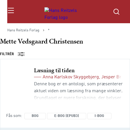
Søg
Hans Reitzels Forlag
*
Mette Vedsgaard Christensen
FILTRÉR
Læsning til tiden
Anna Karlskov Skyggebjerg
,
Jesper Brem
Denne bog er en antologi, som præsenterer
aktuel viden om læsning fra mange vinkler.
Grundlaget er nyere forskning, der belyser
børn og unges læsning i skole og fritid.
Bogen handler blandt andet om
Fås som
BOG
E-BOG (EPUB3)
I-BOG
begynderlæsning, læsedidaktik, valg af
læremidler, faglig læsning,