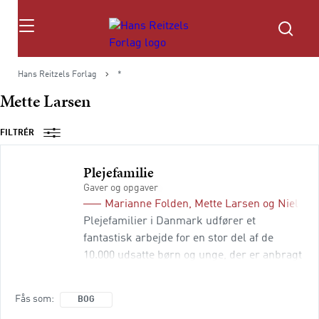
Søg
Hans Reitzels Forlag
*
Mette Larsen
FILTRÉR
Plejefamilie
Gaver og opgaver
Marianne Folden
,
Mette Larsen
og
Niels P
Plejefamilier i Danmark udfører et
fantastisk arbejde for en stor del af de
10.000 udsatte børn og unge, der er anbragt
udenfor hjemmet. De engagerer sig og giver
barnet den tryghed og støtte, der skal til, for
Fås som
BOG
at det kan udvikle tryghed, selvværd, få en