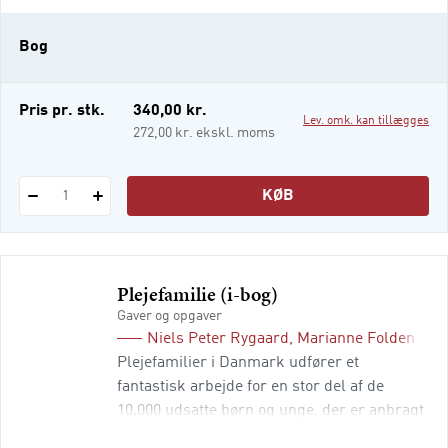
god skolegang og på sigt klare sig godt i
livet. Samtidig kan det være en stor
Bog
udfordring at blive plejefamilie: Man
fortsætter med at være en helt almindelig
familie og bliver plu
Pris pr. stk.
340,00 kr.
Lev. omk. kan tillægges
272,00 kr. ekskl. moms
KØB
1
Plejefamilie (i-bog)
Gaver og opgaver
Niels Peter Rygaard
,
Marianne Folden
og
M
Plejefamilier i Danmark udfører et
fantastisk arbejde for en stor del af de
10.000 udsatte børn og unge, der er anbragt
udenfor hjemmet. De engagerer sig og giver