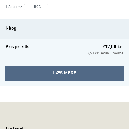
barnet den tryghed og støtte, der skal til, for
Fås som
I-BOG
at det kan udvikle tryghed, selvværd, få en
god skolegang og på sigt klare sig godt i
livet. Samtidig kan det være en stor
i-bog
udfordring at blive plejefamilie: Man
fortsætter med at være en helt almindelig
familie og bliver plu
Pris pr. stk.
217,00 kr.
173,60 kr. ekskl. moms
OM
LÆS MERE
PLEJEFAMILIE
(I-
BOG)
Forlaget