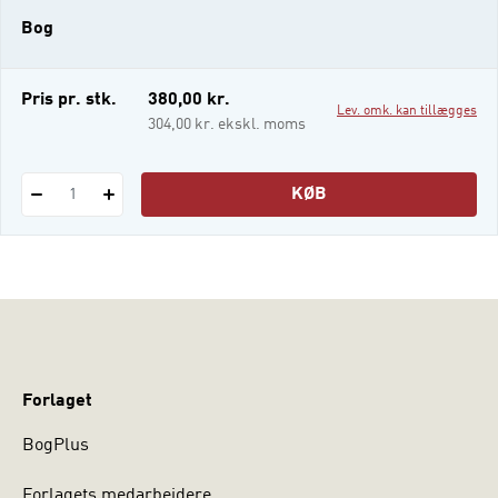
Bog
Pris pr. stk.
380,00 kr.
Lev. omk. kan tillægges
304,00 kr. ekskl. moms
KØB
1
Forlaget
BogPlus
Forlagets medarbejdere