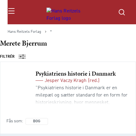
Søg
Hans Reitzels Forlag
*
Merete Bjerrum
FILTRÉR
Psykiatriens historie i Danmark
Jesper Vaczy Kragh
(red.)
"Psykiatriens historie i Danmark er en
milepæl og sætter standard for en form for
historieskrivning, hvor mennesket,
patienten er kommet i centrum." Bo Møhl,
Politiken Skildringer af dansk psykiatri har
Fås som
BOG
ofte haft karakter af politiske indlæg. Enten
i form af skrifter, hvor psykiatere forsvarer