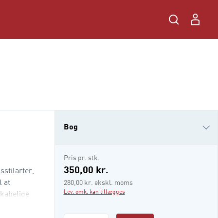
Bog
e-bog
Pris pr. stk.
350,00 kr.
stilarter,
 at
280,00 kr. ekskl. moms
Lev. omk. kan tillægges
skabelige