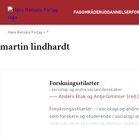
Søg
FAGOMRÅDER
UDDANNELSER
FOR
Hans Reitzels Forlag
*
martin lindhardt
Forskningsstilarter
i sociologi og andre socialvidenskaber
Anders Blok
og
Antje Gimmler
(red.)
Forskningsstilarter - i sociologi og andr
som forskere og studerende i sociologi o
forbinde abstrakt videnskabsteori med m
uddannelser. Desuden benyttes forskning