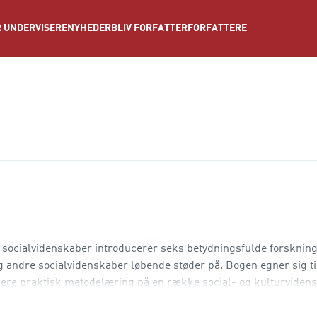
NYHEDER
BLIV FORFATTER
FORFATTERE
 UNDERVISERE
e socialvidenskaber introducerer seks betydningsfulde forsknings
g andre socialvidenskaber løbende støder på. Bogen egner sig til
ere praktisk metodelæring på en række social- og kulturviden
sstilarter som greb til