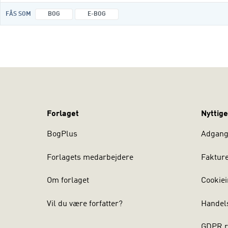
FÅS SOM
BOG
E-BOG
Forlaget
Nyttige
BogPlus
Adgang 
Forlagets medarbejdere
Faktur
Om forlaget
Cookiei
Vil du være forfatter?
Handel
GDPR r