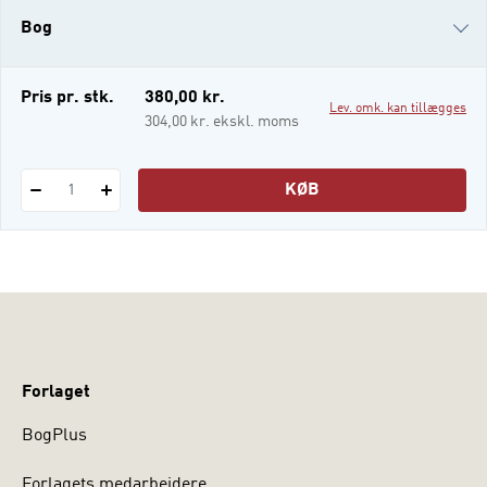
mellem videnskabsfag og
Bog
i-bog
Pris pr. stk.
380,00 kr.
Lev. omk. kan tillægges
304,00 kr. ekskl. moms
KØB
1
Forlaget
BogPlus
Forlagets medarbejdere