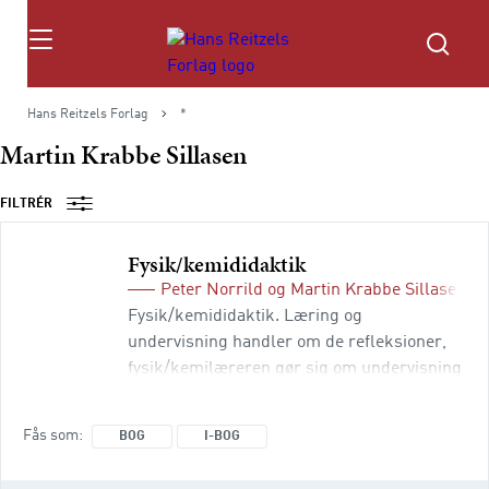
Søg
Hans Reitzels Forlag
*
Martin Krabbe Sillasen
FILTRÉR
Fysik/kemididaktik
Peter Norrild
og
Martin Krabbe Sillasen
(r
Fysik/kemididaktik. Læring og
undervisning handler om de refleksioner,
fysik/kemilæreren gør sig om undervisning
og læring i sit fag. Bogen gennemgår
fysik/kemiundervisningens hvad, hvorfor og
Fås som
BOG
I-BOG
hvordan: Hvad belyser fagets natur,
udvikling, indhold, metode og forholdet