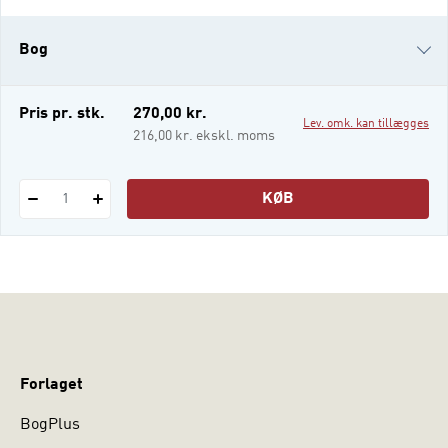
og illustrerer, hvordan retorikfaglige
begreber og kritisk literacy kan kvalificere
Bog
og udvikle arbejdet. Undervisning i
sagtekster er ikke bare væsentlig i en
verden, hvor kom
e-bog
Pris pr. stk.
270,00 kr.
Lev. omk. kan tillægges
i-bog
216,00 kr. ekskl. moms
KØB
1
Forlaget
BogPlus