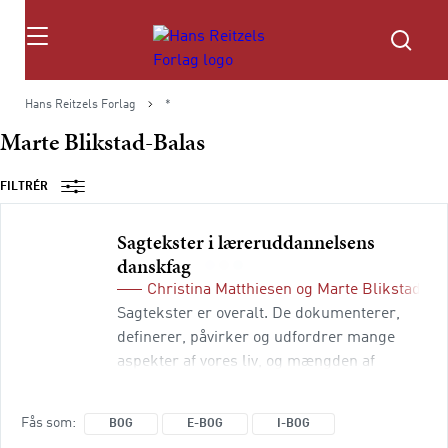
Søg
Hans Reitzels Forlag
*
Marte Blikstad-Balas
FILTRÉR
Sagtekster i læreruddannelsens
danskfag
Christina Matthiesen
og
Marte Blikstad-Ba
Sagtekster er overalt. De dokumenterer,
definerer, påvirker og udfordrer mange
aspekter af vores liv, og mængden af
sagtekster i vores hverdag er øget enormt.
Bogen giver indblik i nyere forskning om
Fås som
BOG
E-BOG
I-BOG
arbejdet med sagtekster i undervisningen