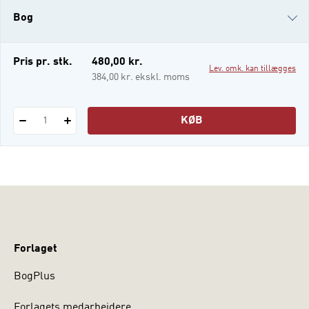
pædagogiske professionsuddannelse
Bog
(uanset om de vil specialisere sig til
arbejdet med børn og unge, mennesker
med nedsat funktionsevne eller menneske
i-bog
Pris pr. stk.
480,00 kr.
Lev. omk. kan tillægges
384,00 kr. ekskl. moms
KØB
1
Forlaget
BogPlus
Forlagets medarbejdere