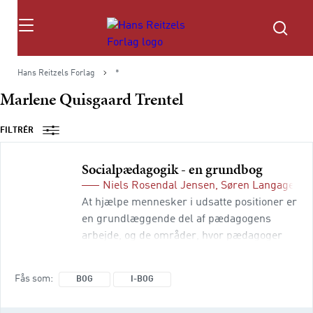
Søg
Hans Reitzels Forlag
*
Marlene Quisgaard Trentel
FILTRÉR
Socialpædagogik - en grundbog
Niels Rosendal Jensen
,
Søren Langager
,
T
At hjælpe mennesker i udsatte positioner er
en grundlæggende del af pædagogens
arbejde, og de områder, hvor pædagoger
arbejder med mennesker med særligt
behov for pædagogisk støtte, omsorg og
Fås som
BOG
I-BOG
opdragelse, er mangeartede. Bogen
henvender sig dels til studerende på den