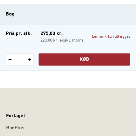
medarbejdere, der kan sikre en tråd i det
arbejde, der foregår. Men det handler også
Bog
om medarbejdere, der trods mange års
erfaring ikke bare møder de nye kolleger
med et – ”sådan plejer vi at gøre her…”. .
Pris pr. stk.
275,00 kr.
Lev. omk. kan tillægges
Det er bl.
220,00 kr. ekskl. moms
KØB
1
Forlaget
BogPlus