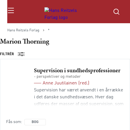
Søg
Hans Reitzels Forlag
*
Marion Thorning
FILTRÉR
Supervision i sundhedsprofessioner
- perspektiver og metoder
Anne Juutilainen
(red.)
Supervision har været anvendt i en årrække
i det danske sundhedsvæsen. Hver dag
udføres der masser af god supervision, som
er med til at sikre den fortsatte udvikling af
pleje, behandling og omsorg. God
Fås som
BOG
behandling handler om erfarne