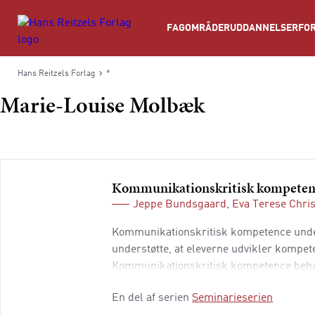
Søg
FAGOMRÅDER
UDDANNELSER
FOR
Hans Reitzels Forlag
*
Marie-Louise Molbæk
Kommunikationskritisk kompeten
Jeppe Bundsgaard
,
Eva Terese Chri
Kommunikationskritisk kompetence under
understøtte, at eleverne udvikler kompete
Kommunikationskritisk kompetence behan
dokumentarfilm og børnelitteratur.
En del af serien
Seminarieserien