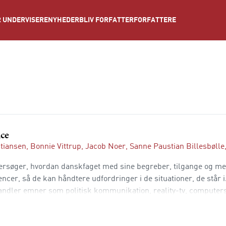
NYHEDER
BLIV FORFATTER
FORFATTERE
 UNDERVISERE
ce
stiansen
,
Bonnie Vittrup
,
Jacob Noer
,
Sanne Paustian Billesbølle
søger, hvordan danskfaget med sine begreber, tilgange og me
ncer, så de kan håndtere udfordringer i de situationer, de står i
dler emner som politisk kommunikation, reality-tv, computersp