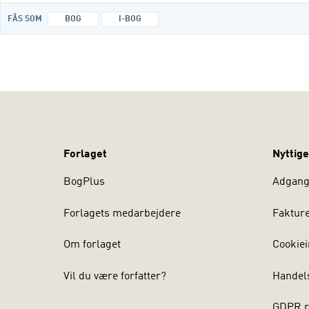
FÅS SOM
BOG
I-BOG
Forlaget
Nyttige
BogPlus
Adgang 
Forlagets medarbejdere
Faktur
Om forlaget
Cookiei
Vil du være forfatter?
Handel
GDPR r