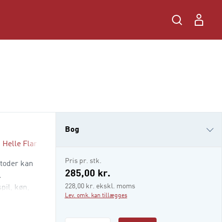
Bog
,
Helle Flarup Damkjer
,
Raffaele Brahe-Orlandi
,
Marie-Louise 
i-bog
Pris pr. stk.
toder kan
285,00 kr.
.
228,00 kr. ekskl. moms
il, køn,
Lev. omk. kan tillægges