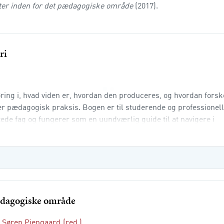
ter inden for det pædagogiske område
(2017).
ri
ing i, hvad viden er, hvordan den produceres, og hvordan forsk
r pædagogisk praksis. Bogen er til studerende og professionell
e fag og fungerer som en uundværlig guide til at navigere i
teori, institutionelle rammer og pr
pædagogiske område
g
Søren Pjengaard
(red.)