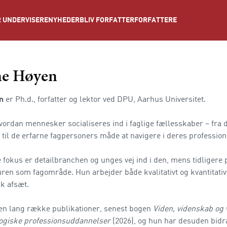
NYHEDER
BLIV FORFATTER
FORFATTERE
 UNDERVISERE
ne Høyen
en
er Ph.d., forfatter og lektor ved DPU, Aarhus Universitet.
vordan mennesker socialiseres ind i faglige fællesskaber – fra d
til de erfarne fagpersoners måde at navigere i deres profession
 fokus er detailbranchen og unges vej ind i den, mens tidligere 
ren som fagområde. Hun arbejder både kvalitativt og kvantitativt
sk afsæt.
en lang række publikationer, senest bogen
Viden, videnskab og 
ogiske professionsuddannelser
(2026), og hun har desuden bidra