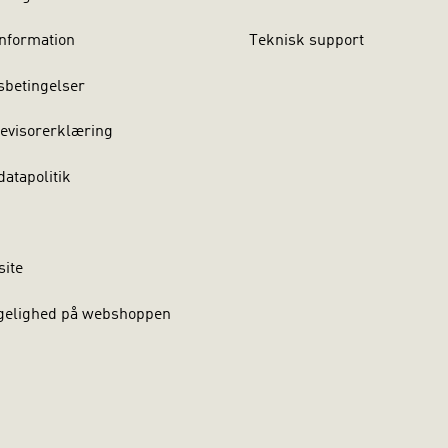
nformation
Teknisk support
sbetingelser
evisorerklæring
atapolitik
site
gelighed på webshoppen