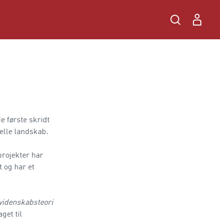
e første skridt
elle landskab.
projekter har
 og har et
videnskabsteori
get til