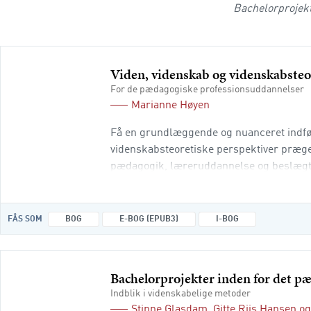
Bachelorprojek
Viden, videnskab og videnskabsteo
For de pædagogiske professionsuddannelser
Marianne Høyen
Få en grundlæggende og nuanceret indfør
videnskabsteoretiske perspektiver præge
pædagogik, læreruddannelse og beslægted
spændingsfeltet mellem teori, videnskabs
FÅS SOM
BOG
E-BOG (EPUB3)
I-BOG
Bachelorprojekter inden for det 
Indblik i videnskabelige metoder
Stinne Glasdam
,
Gitte Riis Hansen
o