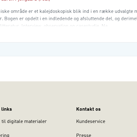
ske område er et kalejdoskopisk blik ind i en række udvalgte m
r. Bogen er opdelt i en indledende og afsluttende del, og derim
tteratur. Interview, observation og casestudie. Na
 links
Kontakt os
til digitale materialer
Kundeservice
ering
Presse