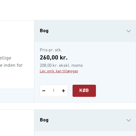
Bog
e-bog (epub3)
Pris pr. stk.
i-bog
260,00 kr.
ellige
e inden for
208,00 kr. ekskl. moms
Lev. omk. kan tillægges
KØB
1
Bog