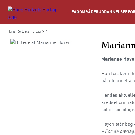
Søg
FAGOMRÅDER
UDDANNELSER
FOR
Hans Reitzels Forlag
*
Marian
Marianne Høy
Hun forsker i, h
på uddannelsen 
Hendes aktuelle
kredset om natu
solidt sociologi
Høyen står bag 
– For de pædag