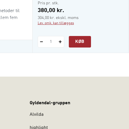
i-bog
Pris pr. stk.
380,00 kr.
etoder til
ellem fem
304,00 kr. ekskl. moms
Lev. omk. kan tillægges
KØB
1
Gyldendal-gruppen
Alvilda
highlight