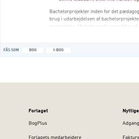
Bachelorprojekter inden for det pædagogi
brug i udarbejdelsen af bachelorprojekte
metodedele: Metoder med anvendelse af li
FÅS SOM
BOG
I-BOG
Forlaget
Nyttige
BogPlus
Adgang 
Forlagets medarbejdere
Faktur