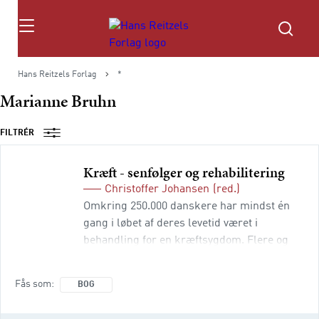
Søg
Hans Reitzels Forlag
*
Marianne Bruhn
FILTRÉR
Kræft - senfølger og rehabilitering
Christoffer Johansen
(red.)
Omkring 250.000 danskere har mindst én
gang i løbet af deres levetid været i
behandling for en kræftsygdom. Flere og
flere overlever en kræftsygdom og har et liv
efter sygdommen. Kvaliteten af det liv
Fås som
BOG
afhænger i høj grad af, hvor gode vi bliver til
i et integreret behandlingsperspektiv at