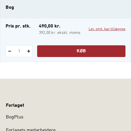
opspore, identificere og om nødvendigt
Bog
forebygge og behandle de enkelte
kræftsygdommes senfølger.
Pris pr. stk.
490,00 kr.
Lev. omk. kan tillægges
392,00 kr. ekskl. moms
KØB
1
Forlaget
BogPlus
Forlagets medarbejdere