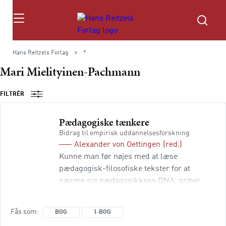
Søg
Hans Reitzels Forlag
*
Mari Mielityinen-Pachmann
FILTRÉR
Pædagogiske tænkere
Bidrag til empirisk uddannelsesforskning
Alexander von Oettingen
(red.)
Kunne man før nøjes med at læse
pædagogisk-filosofiske tekster for at
nærme sig pædagogikkens DNA, griber
man i dag til uddannelsesforskningens
analyser og data. Før orienterede man sig
Fås som
BOG
I-BOG
altså ud fra idéhistoriske tanker og