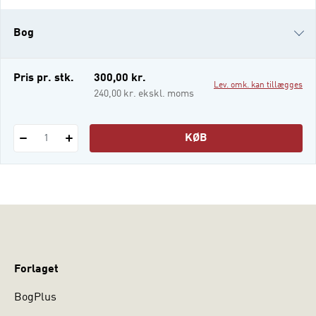
refleksioner – i dag empirisk! Men
modsætningen mellem pædagogik og
Bog
uddannelsesforskning er forkert. Kant,
Herbart, Grundtvig, Dewey og i dag Biesta,
Prange og Benner var og er ikke
i-bog
Pris pr. stk.
300,00 kr.
Lev. omk. kan tillægges
uinteresser
240,00 kr. ekskl. moms
KØB
1
Forlaget
BogPlus