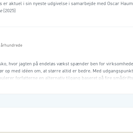
 er aktuel i sin nyeste udgivelse i samarbejde med Oscar Hau
le
(2025)
. århundrede
asko, hvor jagten på endeløs vækst spænder ben for virksomheder
gør op med idéen om, at større altid er bedre. Med udgangspunkt
rer forfatterne en alternativ tilgang baseret på fire smådrifts
 en dårlig ting, men et strategi