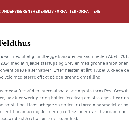
NYHEDER
BLIV FORFATTER
FORFATTERE
 UNDERVISERE
Feldthus
us
var med til at grundlægge konsulentvirksomheden Abel i 2015
l 2024 med at hjælpe startups og SMV’er med grønne ambitioner t
nventionelle alternativer. Efter næsten et årti i Abel lukkede 
nye veje med større effekt på den grønne omstilling.
us medstifter af den internationale læringsplatform Post Growth
ser, udvikler værktøjer og holder foredrag om strategisk begræ
ne omstilling. Hans arbejde spænder fra forretningsmodeller og
urer til finansieringsformer og refleksioner over, hvordan man
 passende størrelse for en virksomhed.