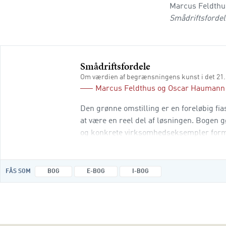
Marcus Feldthus
Smådriftsforde
Smådriftsfordele
Om værdien af begrænsningens kunst i det 21
Marcus Feldthus
og
Oscar Haumann
Den grønne omstilling er en foreløbig fi
at være en reel del af løsningen. Bogen 
og konkrete virksomhedseksempler formule
dette virksomhedssyn er begrænsning ikke
FÅS SOM
BOG
E-BOG
I-BOG