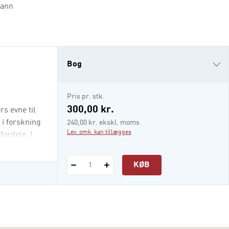
mann
Bog
e-bog
Pris pr. stk.
i-bog
300,00 kr.
s evne til
 i forskning
240,00 kr. ekskl. moms
Lev. omk. kan tillægges
fordele. I
KØB
1