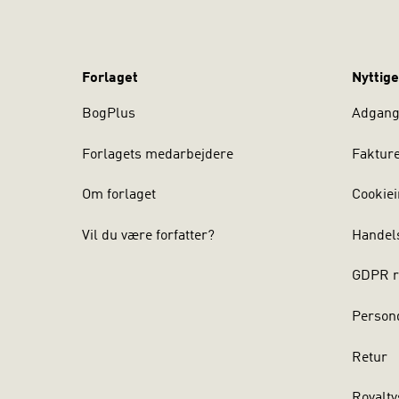
Forlaget
Nyttige
BogPlus
Adgang 
Forlagets medarbejdere
Faktur
Om forlaget
Cookiei
Vil du være forfatter?
Handel
GDPR r
Persond
Retur
Royalty