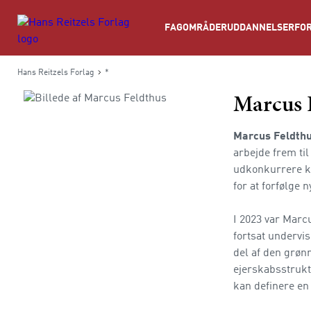
Søg
FAGOMRÅDER
UDDANNELSER
FOR
Hans Reitzels Forlag
*
Marcus 
Marcus Feldth
arbejde frem ti
udkonkurrere ko
for at forfølge 
I 2023 var Marc
fortsat undervi
del af den grøn
ejerskabsstrukt
kan definere en