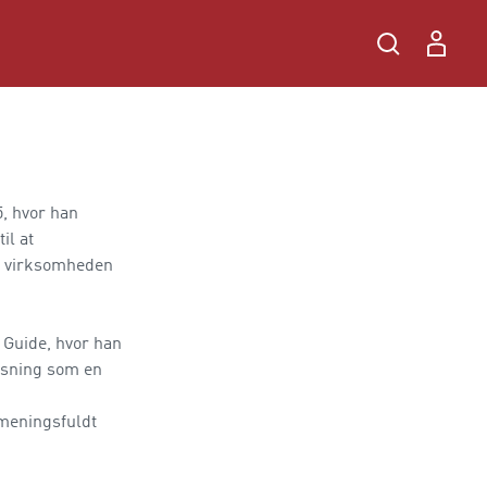
, hvor han
il at
de virksomheden
 Guide, hvor han
nsning som en
 meningsfuldt