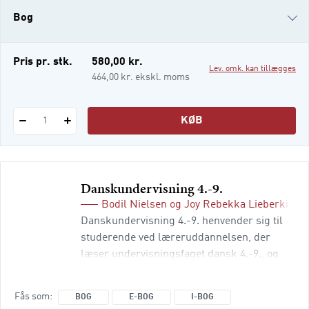
fagets forskellige dele: Bogens første
Bog
kapitler handler om at undersøge og
fremstille tekster i fors
e-bog
Pris pr. stk.
580,00 kr.
Lev. omk. kan tillægges
i-bog
464,00 kr. ekskl. moms
KØB
1
Danskundervisning 4.
-9.
Bodil Nielsen
og
Joy Rebekka Lieberkind
(
Danskundervisning 4.-9. henvender sig til
studerende ved læreruddannelsen, der
læser undervisningsfaget dansk 4.-9., og
giver kommende lærere et solidt grundlag
for at undervise i danskfaget med
Fås som
BOG
E-BOG
I-BOG
fordybelse og et overblik over danskfaget og