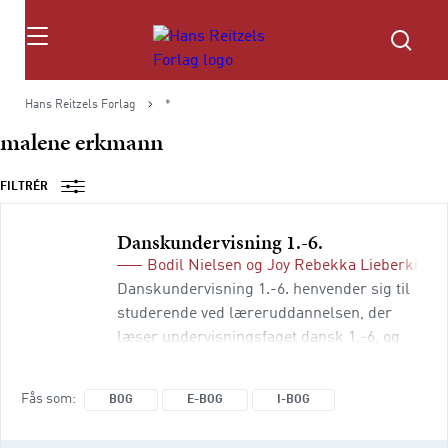
Søg
Hans Reitzels Forlag
*
malene erkmann
FILTRÉR
Danskundervisning 1.
-6.
Bodil Nielsen
og
Joy Rebekka Lieberkind
(
Danskundervisning 1.-6. henvender sig til
studerende ved læreruddannelsen, der
læser undervisningsfaget dansk 1.-6, og
giver kommende lærere et solidt grundlag
for at undervise i danskfaget med
Fås som
BOG
E-BOG
I-BOG
fordybelse, og giver et overblik over
danskfaget og et indblik i undervisning i