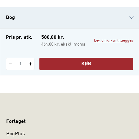
et indblik i undervisning i fagets forskellige
dele: Bogens første kapitler handler om at
Bog
undersøge og fremstille tekster i forskellig
e-bog
Pris pr. stk.
580,00 kr.
Lev. omk. kan tillægges
i-bog
464,00 kr. ekskl. moms
KØB
1
Forlaget
BogPlus