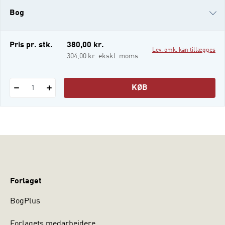
samspillet mellem arkitektur, rum, krop og
Bog
læring. Det gennemgående tema er
forskellige materiali
i-bog
Pris pr. stk.
380,00 kr.
Lev. omk. kan tillægges
304,00 kr. ekskl. moms
KØB
1
Forlaget
BogPlus
Forlagets medarbejdere