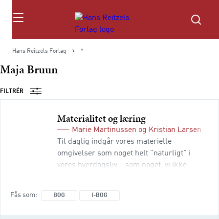
Søg
Hans Reitzels Forlag
*
Maja Bruun
FILTRÉR
Materialitet og læring
Marie Martinussen
og
Kristian Larsen
(red
Til daglig indgår vores materielle
omgivelser som noget helt ”naturligt” i
vores hverdagsliv – som noget, vi ikke
umiddelbart tænker har meget at gøre med
vores sociale liv. Men vores liv er på mange
Fås som
BOG
I-BOG
måder viklet ind i det materielle.
Materialitet og læring handler om