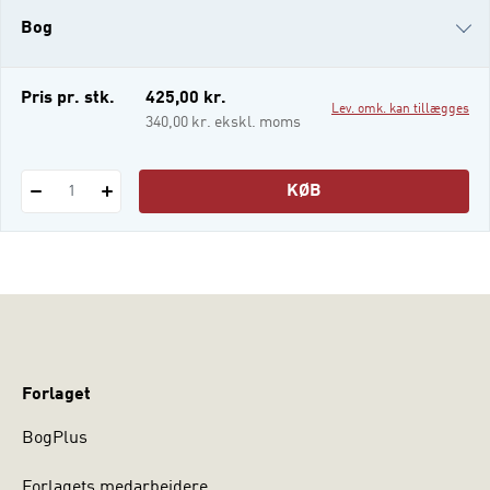
markedskommunikation i praksis. Den er
Bog
en opdateret indføring i et fag, der spænder
fra strategiudvikling til konkret udførelse. I
de første ka
i-bog
Pris pr. stk.
425,00 kr.
Lev. omk. kan tillægges
340,00 kr. ekskl. moms
KØB
1
Forlaget
BogPlus
Forlagets medarbejdere