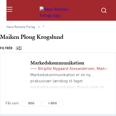
Søg
Hans Reitzels Forlag
*
Maiken Ploug Krogslund
FILTRÉR
Markedskommunikation
Birgitte Nygaard Alexandersen
,
Maiken Pl
Markedskommunikation er en ny,
praksisnær lærebog til faget
markedskommunikation. Bogen giver en
operationel introduktion til planlægning af
markedskommunikation i et kommercielt
Fås som
BOG
I-BOG
perspektiv med henblik på at gøre de
studerende i stand til at arbejde med