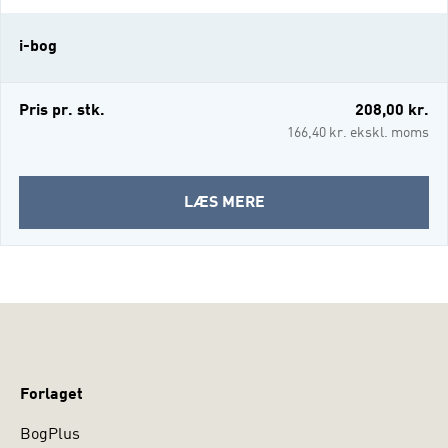
meget mere. Bogens kapitler er korte
historier fra den offentlige sektor fortalt på
i-bog
en måde, hvor de kommer til deres ret: De
er både spændende og tankevækkende –
ligesom den hverdag, der udspiller
Pris pr. stk.
208,00 kr.
166,40 kr. ekskl. moms
OM
LÆS MERE
DEN
OFFENTLIGE
SEKTOR
(I-
BOG)
Forlaget
BogPlus