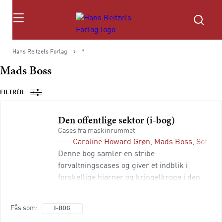
Søg
Hans Reitzels Forlag
*
Mads Boss
FILTRÉR
Den offentlige sektor (i-bog)
Cases fra maskinrummet
Caroline Howard Grøn
,
Mads Boss
,
Sofie 
Denne bog samler en stribe
forvaltningscases og giver et indblik i
forskellige hjørner og kringelkroge i den
danske forvaltning. Der ses bl.a. på offentlig
ledelse, opinionsdannelse, dynamikker i
Fås som
I-BOG
embedsværket, evaluering, udlicitering og