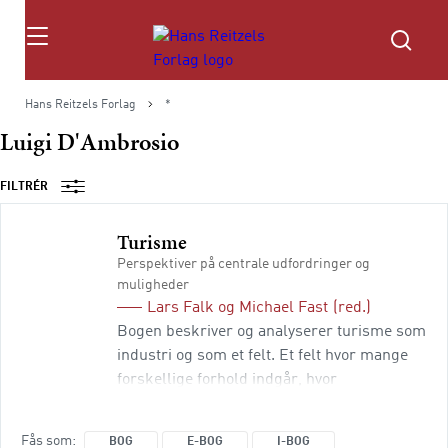
Søg
Hans Reitzels Forlag
*
Luigi D'Ambrosio
FILTRÉR
Turisme
Perspektiver på centrale udfordringer og
muligheder
Lars Falk
og
Michael Fast
(red.)
Bogen beskriver og analyserer turisme som
industri og som et felt. Et felt hvor mange
forskellige forhold indgår, hvor
udfordringerne og mulighederne skal
forstås og håndteres, og hvor kompleksitet
Fås som
BOG
E-BOG
I-BOG