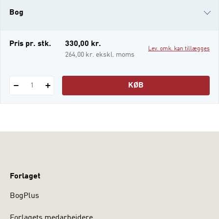
vægt på legens betydning for det lille barns
Bog
udvikling. I skolen har man traditionelt
i-bog
Pris pr. stk.
330,00 kr.
Lev. omk. kan tillægges
264,00 kr. ekskl. moms
KØB
1
Forlaget
BogPlus
Forlagets medarbejdere