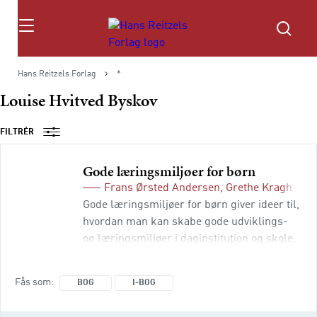
Søg
Hans Reitzels Forlag
*
Louise Hvitved Byskov
FILTRÉR
Gode læringsmiljøer for børn
Frans Ørsted Andersen
,
Grethe Kragh-Mül
Gode læringsmiljøer for børn giver ideer til,
hvordan man kan skabe gode udviklings-
og læringsmiljøer i daginstitution og skole,
så børn på samme tid kan have gode
børneliv og lære noget i inspirerende og
Fås som
BOG
I-BOG
spændende omgivelser. I Danmark har man
inden for daginstitutionsområdet især lagt