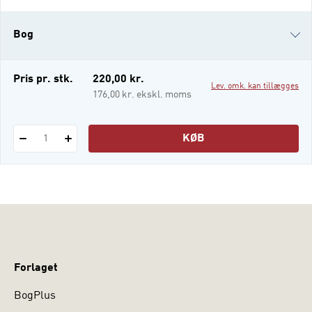
faserne i en markedsføringsindsats – med
fokus på værdiskabelse for kunden: •
Bog
Situationsanalyse • Overordnet strategi
e-bog
Pris pr. stk.
220,00 kr.
Lev. omk. kan tillægges
i-bog
176,00 kr. ekskl. moms
KØB
1
Forlaget
BogPlus