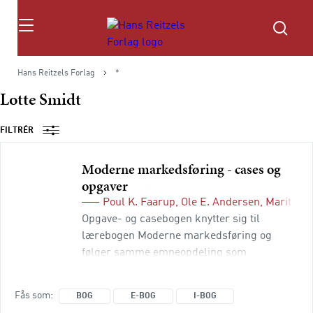
Søg
Hans Reitzels Forlag
*
Lotte Smidt
FILTRÉR
Moderne markedsføring - cases og
opgaver
Poul K. Faarup
,
Ole E. Andersen
,
Marit J.
Opgave- og casebogen knytter sig til
lærebogen Moderne markedsføring og
følger samme emneopdeling som
lærebogen. Læseren får således
opdaterede opgaver og cases til hvert
Fås som
BOG
E-BOG
I-BOG
kapitel, der medvirker til forståelsen af alle