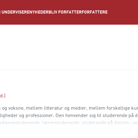
NYHEDER
BLIV FORFATTER
FORFATTERE
 UNDERVISERE
d.)
og voksne, mellem litteratur og medier, mellem forskellige ku
igheder og professioner. Den henvender sig til studerende på d
ædagogstuderende, lærerstuderende, studerende på diplom- og
esse i børns litteratur og medier. I kapitlerne bliver du kloger