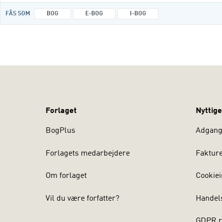
FÅS SOM
BOG
E-BOG
I-BOG
Forlaget
Nyttige
BogPlus
Adgang 
Forlagets medarbejdere
Faktur
Om forlaget
Cookiei
Vil du være forfatter?
Handel
GDPR r