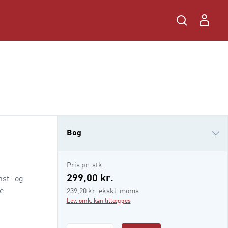
Bog
e-bog
Pris pr. stk.
i-bog
299,00 kr.
nst- og
e
239,20 kr. ekskl. moms
Lev. omk. kan tillægges
e