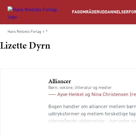
Søg
FAGOMRÅDER
UDDANNELSER
FOR
Hans Reitzels Forlag
*
Lizette Dyrn
Alliancer
Børn, voksne, litteratur og medier
Ayoe Henkel
og
Nina Christensen
(re
Bogen handler om alliancer mellem børn 
udtryksformer og mellem forskellige fagl
videregående uddannelser – herunder p
masteruddannelser samt fagfolk med inter