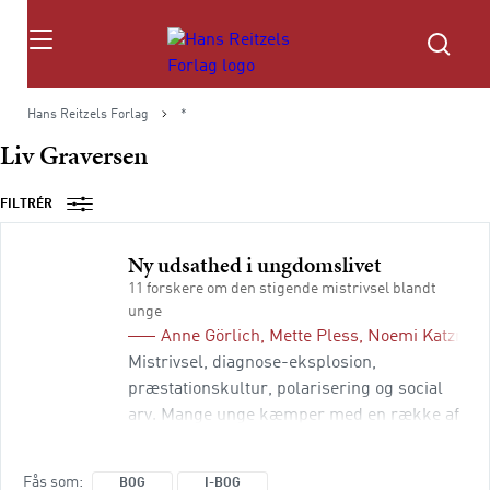
Søg
Hans Reitzels Forlag
*
Liv Graversen
FILTRÉR
Ny udsathed i ungdomslivet
11 forskere om den stigende mistrivsel blandt
unge
Anne Görlich
,
Mette Pless
,
Noemi Katznels
Mistrivsel, diagnose-eksplosion,
præstationskultur, polarisering og social
arv. Mange unge kæmper med en række af
udfordringer, og det skaber bekymring
blandt de voksne. Lærere, vejledere,
Fås som
BOG
I-BOG