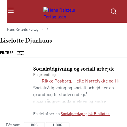
Søg
Hans Reitzels Forlag
*
Liselotte Djurhuus
FILTRÉR
Socialrådgivning og socialt arbejde
En grundbog
Rikke Posborg
,
Helle Nørrelykke
og
Helle
Socialrådgivning og socialt arbejde er en
grundbog til studerende på
socialrådgiveruddannelsen og andre
uddannelser med en socialfaglig
En del af serien
Socialpædagogisk Bibliotek
dimension. Bogen indeholder viden om,
hvordan det professionelle sociale arbejde
Fås som
BOG
I-BOG