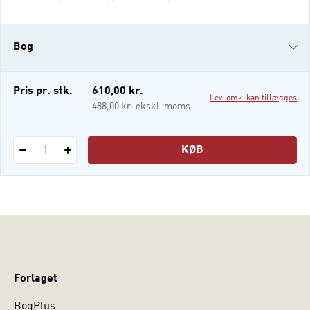
og mødet med udsatte borgere kan foregå i
et tværprofessionelt regi. Socialrådgiverens
arbejde inden for de kommunale
Bog
institutioner er rammesat af politikernes
beslutninger, af den vedtagne lovgivn
i-bog
Pris pr. stk.
610,00 kr.
Lev. omk. kan tillægges
488,00 kr. ekskl. moms
KØB
1
Forlaget
BogPlus