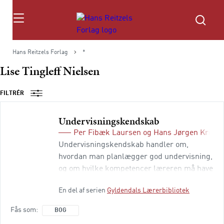
Søg
Hans Reitzels Forlag
*
Lise Tingleff Nielsen
FILTRÉR
Undervisningskendskab
Per Fibæk Laursen
og
Hans Jørgen Kriste
Undervisningskendskab handler om,
hvordan man planlægger god undervisning,
og om hvilke kompetencer læreren må have
for at bidrage til elevernes læring. Bogen
En del af serien
Gyldendals Lærerbibliotek
indeholder otte artikler om undervisning og
undervisningsplanlægning. Hver af de otte
Fås som
BOG
artikler er fulgt op med studiespørgsmål og