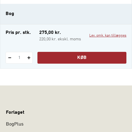
opgaveforslag, som giver anledning til, at
man som studerende didaktiker tænker
Bog
teori og pr
Pris pr. stk.
275,00 kr.
Lev. omk. kan tillægges
220,00 kr. ekskl. moms
KØB
1
Forlaget
BogPlus