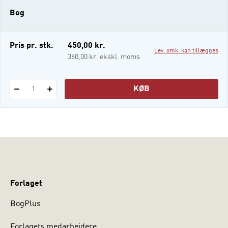
udvikling, den beskriver de psykisk syge
Bog
unge, der for en kortere periode må
beskyttes i et lukket afsnit, og den ser på d
Pris pr. stk.
450,00 kr.
Lev. omk. kan tillægges
360,00 kr. ekskl. moms
KØB
1
Forlaget
BogPlus
Forlagets medarbejdere