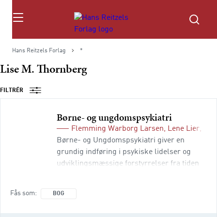
Søg
Hans Reitzels Forlag
*
Lise M. Thornberg
FILTRÉR
Børne- og ungdomspsykiatri
Flemming Warborg Larsen
,
Lene Lier
,
Ole
Børne- og Ungdomspsykiatri giver en
grundig indføring i psykiske lidelser og
udviklingsmæssige forstyrrelser fra tiden
før fødslen frem til ungdomsårene. Bogen
spænder vidt og behandler bl.a.
Fås som
BOG
spædbarnspsykiatri, hvor nye metoder til
undersøgelse og behandling er under