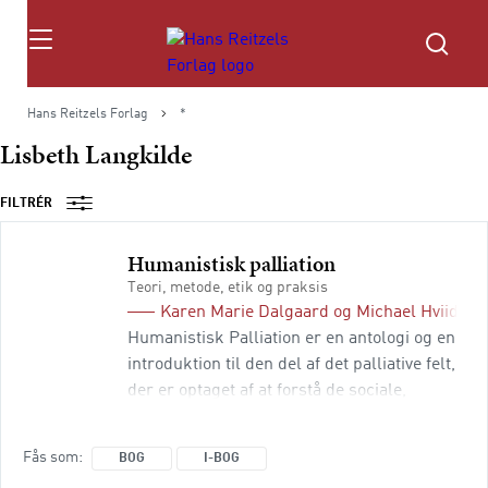
Søg
Hans Reitzels Forlag
*
Lisbeth Langkilde
FILTRÉR
Humanistisk palliation
Teori, metode, etik og praksis
Karen Marie Dalgaard
og
Michael Hviid Ja
Humanistisk Palliation er en antologi og en
introduktion til den del af det palliative felt,
der er optaget af at forstå de sociale,
kulturelle, socialpsykologiske,
psykologiske og mere åndelige aspekter af
Fås som
BOG
I-BOG
omsorg for og pleje af syge og døende i