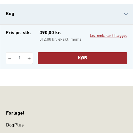
vores samfund. Bogen ønsker således at
tilbyde en bredt anlagt introduktion til det
Bog
humanistisk palliative felt samt præsentere
en lang række specifikke kapitler, der
i-bog
Pris pr. stk.
390,00 kr.
Lev. omk. kan tillægges
312,00 kr. ekskl. moms
KØB
1
Forlaget
BogPlus