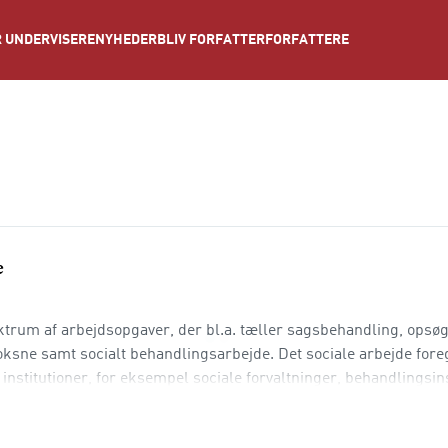
NYHEDER
BLIV FORFATTER
FORFATTERE
 UNDERVISERE
e
ktrum af arbejdsopgaver, der bl.a. tæller sagsbehandling, opsø
ksne samt socialt behandlingsarbejde. Det sociale arbejde foreg
institutioner, for eksempel sociale forvaltninger, behandlingsins
le af det sociale arbejde er der krav om en systematiseret