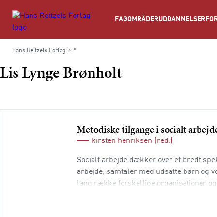
Søg
FAGOMRÅDER
UDDANNELSER
FOR
Hans Reitzels Forlag
*
Lis Lynge Brønholt
Metodiske tilgange i socialt arbejd
kirsten henriksen
(red.)
Socialt arbejde dækker over et bredt spe
arbejde, samtaler med udsatte børn og vo
lang række forskellige organisationer og 
fængsler og døgnopholdssteder. I alle de