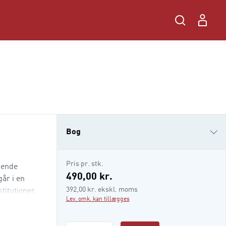
Bog
i-bog
Pris pr. stk.
gende
490,00 kr.
år i en
392,00 kr. ekskl. moms
titutioner,
Lev. omk. kan tillægges