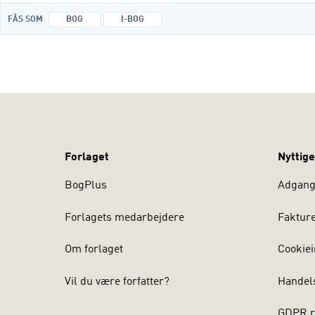
FÅS SOM
BOG
I-BOG
Forlaget
Nyttige
BogPlus
Adgang 
Forlagets medarbejdere
Faktur
Om forlaget
Cookiei
Vil du være forfatter?
Handel
GDPR r