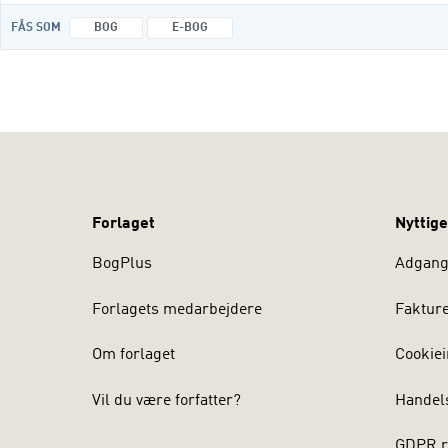
FÅS SOM
BOG
E-BOG
Forlaget
Nyttige
BogPlus
Adgang 
Forlagets medarbejdere
Faktur
Om forlaget
Cookiei
Vil du være forfatter?
Handel
GDPR r