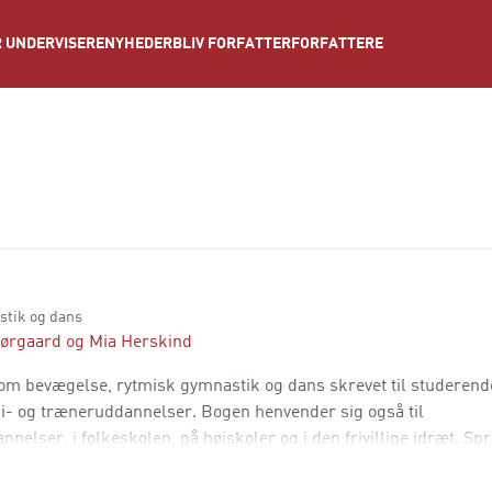
NYHEDER
BLIV FORFATTER
FORFATTERE
 UNDERVISERE
stik og dans
Nørgaard
og
Mia Herskind
om bevægelse, rytmisk gymnastik og dans skrevet til studerend
api- og træneruddannelser. Bogen henvender sig også til
ser, i folkeskolen, på højskoler og i den frivillige idræt. Spr
et helhedsorienteret syn på krop og bevægelse. Bogens berør te