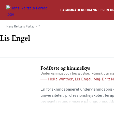
Søg
FAGOMRÅDER
UDDANNELSER
FOR
Hans Reitzels Forlag
*
Lis Engel
Fodfæste og himmelkys
Undervisningsbog i bevægelse, rytmisk gymna
Helle Winther
,
Lis Engel
,
Maj-Britt 
En forskningsbaseret undervisningsbog 
universiteter, professionshøjskoler, ter
bevægelsesundervisere på ungdomsuddannel
levende og alle kapitler er forankrede i 