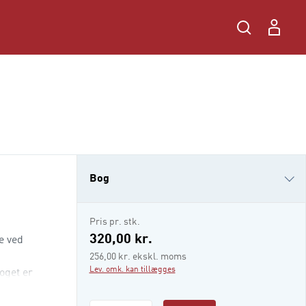
Bog
e-bog
Pris pr. stk.
320,00 kr.
e ved
256,00 kr. ekskl. moms
Lev. omk. kan tillægges
oget er