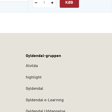
KØB
1
Gyldendal-gruppen
Alvilda
highlight
Gyldendal
Gyldendal e-Learning
Gyldendal Uddannelse