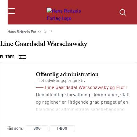
Søg
Hans Reitzels Forlag
*
Line Gaardsdal Warschawsky
FILTRÉR
Offentlig administration
- i et udviklingsperspektiv
Line Gaardsdal Warschawsky
og
Elof Nel
Den offentlige forvaltning i kommuner, stat
og regioner er i stigende grad præget af en
blanding af administrativ sagsbehandling
og behovet for en mere akademisk ramme
til at forstå og bedrive det
Fås som
BOG
I-BOG
forvaltningsmæssige arbejde. Offentlig