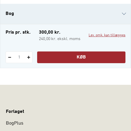
administration – i et udviklingsperspektiv er
skrevet som lærebog til
Bog
administrationsbacheloruddannelsen og
andre udd
i-bog
Pris pr. stk.
300,00 kr.
Lev. omk. kan tillægges
240,00 kr. ekskl. moms
KØB
1
Forlaget
BogPlus