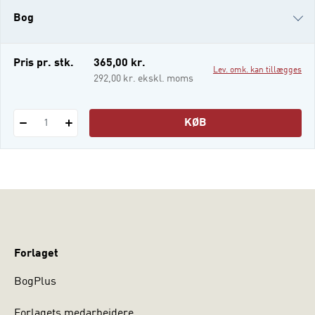
til psykopati – hvad er det, og hvad vi kan
Bog
gøre ved det? Bogen er skrevet og redigeret
af eksperter i psykopati med t
i-bog
Pris pr. stk.
365,00 kr.
Lev. omk. kan tillægges
292,00 kr. ekskl. moms
KØB
1
Forlaget
BogPlus
Forlagets medarbejdere