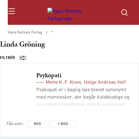
Søg
Hans Reitzels Forlag
*
Linda Gröning
FILTRÉR
Psykopati
Mette K. F. Kreis
,
Helge Andreas Hoff
,
Henr
Psykopati er i daglig tale blevet synonymt
med mennesker, der begår koldblodige og
grusomme handlinger som fx seriemord,
terror og finansielt underslæb i
millionklassen. Denne bog går bag om de
Fås som
BOG
I-BOG
sensationelle fremstillinger og giver en
faglig, men alment tilgængelig introduktion