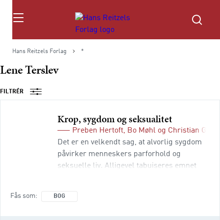
Søg
Hans Reitzels Forlag
*
Lene Terslev
FILTRÉR
Krop, sygdom og seksualitet
Preben Hertoft
,
Bo Møhl
og
Christian Grau
Det er en velkendt sag, at alvorlig sygdom
påvirker menneskers parforhold og
seksuelle liv. Alligevel tabuiseres emnet
ofte i mødet mellem læge og patient. Krop,
sygdom og seksualitet er den første bog af
Fås som
BOG
sin art, der på dansk behandler forholdet
mellem sygdom og seksualitet. I fokus er