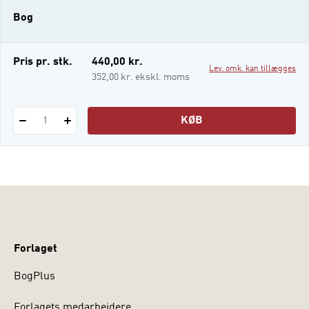
hyppige lidelser som kræft,
Bog
hjertelungesygdom, gigt, sukkersyge,
spiseforstyrrelser, nyre-, tarm- og
hudsygdom. Hertil komme
Pris pr. stk.
440,00 kr.
Lev. omk. kan tillægges
352,00 kr. ekskl. moms
KØB
1
Forlaget
BogPlus
Forlagets medarbejdere