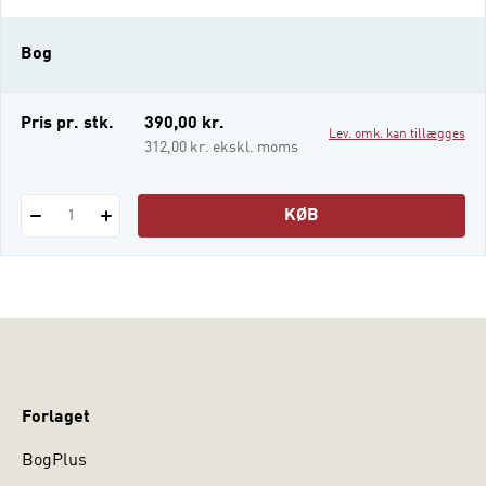
og arbejde på, defineres ikke længere alene
af de professionelle selv. Denne antologi
Bog
tematiserer den udvikling, professionerne
gennemgår, i forhold til velfærdsstatens
udvikling. Antol
Pris pr. stk.
390,00 kr.
Lev. omk. kan tillægges
312,00 kr. ekskl. moms
KØB
1
Forlaget
BogPlus