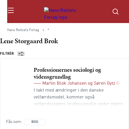
Søg
Hans Reitzels Forlag
*
Lene Storgaard Brok
FILTRÉR
Professionernes sociologi og
vidensgrundlag
Martin Blok Johansen
og
Søren Gytz Olese
I takt med ændringer i den danske
velfærdsmodel, kommer også
velfærdsstatens professionelle under større
pres. Prestigen omkring professio­nerne er
ikke længere given, og vidensgrundlaget,
Fås som
BOG
som professionelle bygger deres autoritet