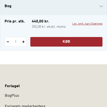
hjemløshed, misbrug og sindslidelser? Og
Bog
hvad er i så fald de centrale udfordringer,
der kendetegner arbejdet med udsatte
voksne som helhed? Denne grundbog giver
i-bog
Pris pr. stk.
440,00 kr.
Lev. omk. kan tillægges
et
352,00 kr. ekskl. moms
KØB
1
Forlaget
BogPlus
Forlagets medarbejdere