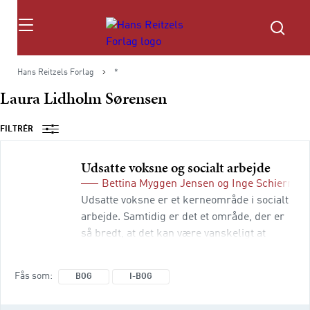
Søg
Hans Reitzels Forlag
*
Laura Lidholm Sørensen
FILTRÉR
Udsatte voksne og socialt arbejde
Bettina Myggen Jensen
og
Inge Schiermac
Udsatte voksne er et kerneområde i socialt
arbejde. Samtidig er det et område, der er
så bredt, at det kan være vanskeligt at
trække skarpe grænser. Hvad er udsathed
overhovedet? Kan man overhovedet tale om
Fås som
BOG
I-BOG
én samlet gruppe, der dækker så
forskellige emner som handicap,