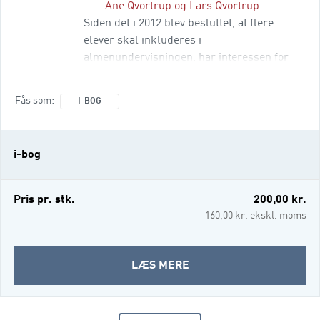
Ane Qvortrup
og
Lars Qvortrup
Siden det i 2012 blev besluttet, at flere
elever skal inkluderes i
almenundervisningen, har interessen for
inklusion været stor og indsatserne for
inklusion mangfoldige. Samtidig er
Fås som
I-BOG
holdningerne til og erfaringerne med
inklusion tilsyneladende vidt forskellige. En
mulig forklaring på det kunne være, at
i-bog
inklusion er en vanskelig opgave at løse, en
anden, at det er selve begrebet inklusion,
der skaber problemer. I denne bog hævder
Pris pr. stk.
200,00 kr.
fo
160,00 kr. ekskl. moms
OM
LÆS MERE
INKLUSION