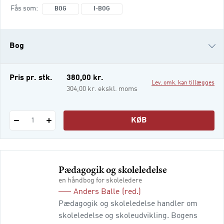
intentionen, at antologien skal belyse og
Fås som
BOG
I-BOG
diskutere en række grundlæggende
videnskabelige metodiske greb i
forbindelse med pædagogisk forskning og
Bog
empiriske undersøgelser. Således vil
antologien kunne fungere som g
i-bog
Pris pr. stk.
380,00 kr.
Lev. omk. kan tillægges
304,00 kr. ekskl. moms
KØB
1
Pædagogik og skoleledelse
en håndbog for skoleledere
Anders Balle
(red.)
Pædagogik og skoleledelse handler om
skoleledelse og skoleudvikling. Bogens