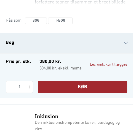
forfattere tegner tilsammen et bredt billede
af den gode skoleledelse. Bogen falder i
fem dele om forskellige discipliner inden
Fås som
BOG
I-BOG
for skoleledelse: Pædagogik og
skoleledelse Organisation og skoleledelse
Jura og skoleledelse
Bog
i-bog
Pris pr. stk.
380,00 kr.
Lev. omk. kan tillægges
304,00 kr. ekskl. moms
KØB
1
Inklusion
Den inklusionskompetente lærer, pædagog og
elev