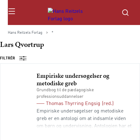
Søg
Hans Reitzels Forlag
*
Lars Qvortrup
FILTRÉR
Empiriske undersøgelser og
metodiske greb
Grundbog til de pædagogiske
professionsuddannelser
Thomas Thyrring Engsig
(red.)
Empiriske undersøgelser og metodiske
greb er en antologi om at indsamle viden
om børn og undervisning. Antologien har et
to-stregnet sigte: 1) På den ene side er