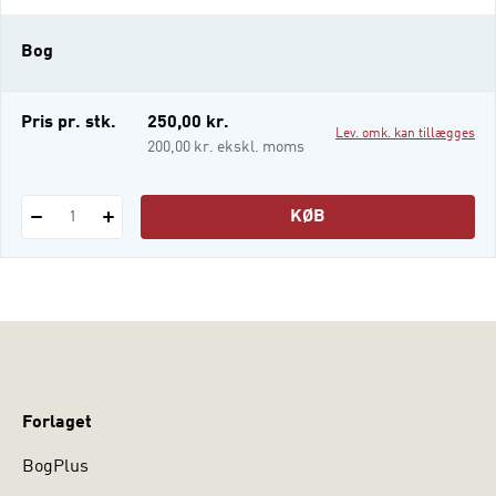
fremmede kulturer siges at true vores
danske identitet. Kultur findes på alle
Bog
samfundsniveauer, og vi indgår alle i mange
forskellige kulturelle fællesskaber. Men
hvad er kultur i det hele taget? Er det noget,
Pris pr. stk.
250,00 kr.
Lev. omk. kan tillægges
man
200,00 kr. ekskl. moms
KØB
1
Forlaget
BogPlus