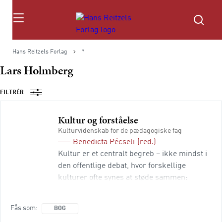
Søg
Hans Reitzels Forlag
*
Lars Holmberg
FILTRÉR
Kultur og forståelse
Kulturvidenskab for de pædagogiske fag
Benedicta Pécseli
(red.)
Kultur er et centralt begreb – ikke mindst i
den offentlige debat, hvor forskellige
kulturer ofte synes at støde sammen:
Kulturen blandt de ansatte på plejehjemmet
forarger de pårørende. Ungdomskulturen
Fås som
BOG
bekymrer forældre og lærere. De