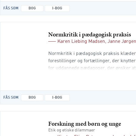
FÅS SOM
BOG
I-BOG
Normkritik i pædagogisk praksis
Karen Liebing Madsen
,
Janne Jørge
Normkritik i pædagogisk praksis klæder 
forestillinger og fortællinger, der knytte
for uddannede pædagoger, der ønsker at 
bogen, som indeholder teori og praksisek
FÅS SOM
BOG
I-BOG
Forskning med børn og unge
Etik og etiske dilemmaer