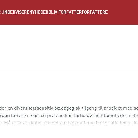
NYHEDER
BLIV FORFATTER
FORFATTERE
 UNDERVISERE
n diversitetssensitiv pædagogisk tilgang til arbejdet med so
rdan lærere i teori og praksis kan forholde sig til uligheder i e
se. Målet er at skabe lige deltagelsesmuligheder for alle børn i k
 socialt retfærdig pæd