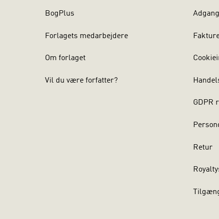
BogPlus
Adgang 
Forlagets medarbejdere
Faktur
Om forlaget
Cookiei
Vil du være forfatter?
Handel
GDPR r
Persond
Retur
Royalty
Tilgæn