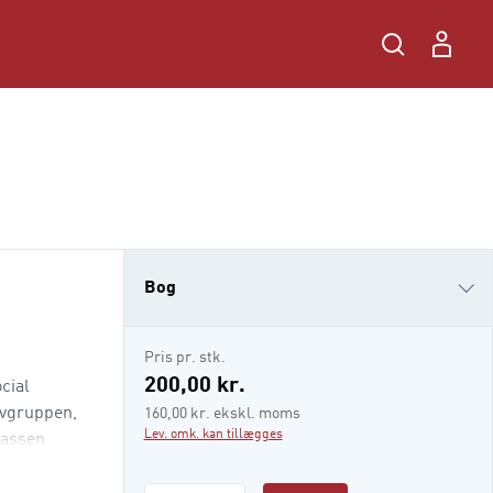
Bog
i-bog
Pris pr. stk.
200,00 kr.
cial
levgruppen,
160,00 kr. ekskl. moms
Lev. omk. kan tillægges
lassen