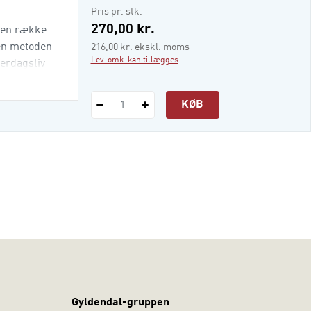
i-bog
Pris pr. stk.
270,00 kr.
d en række
ten metoden
216,00 kr. ekskl. moms
Lev. omk. kan tillægges
verdagsliv
KØB
1
Gyldendal-gruppen