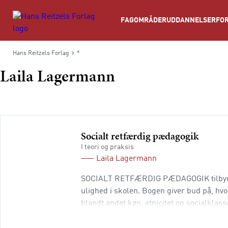
Søg
FAGOMRÅDER
UDDANNELSER
FOR
Hans Reitzels Forlag
*
Laila Lagermann
Socialt retfærdig pædagogik
I teori og praksis
Laila Lagermann
SOCIALT RETFÆRDIG PÆDAGOGIK tilbyder e
ulighed i skolen. Bogen giver bud på, hvo
blandt andet køn, etnicitet og socialklas
gennem det, der i bogen betegnes som en