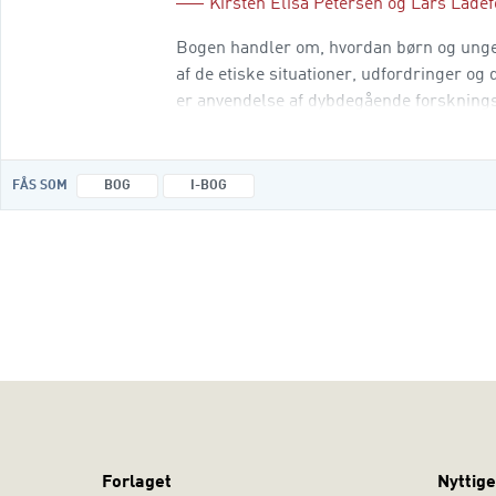
Kirsten Elisa Petersen
og
Lars Lade
Bogen handler om, hvordan børn og unge 
af de etiske situationer, udfordringer o
er anvendelse af dybdegående forskningsi
eller videooptagelser i skoleklassen. Ce
FÅS SOM
BOG
I-BOG
Forlaget
Nyttige