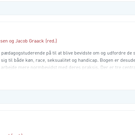
nsen
og
Jacob Graack
(red.)
pædagogstuderende på til at blive bevidste om og udfordre de 
r sig til både køn, race, seksualitet og handicap. Bogen er desud
arbejde mere normbevidst med deres praksis. Der er tre central
sempler samt forslag til refleksio