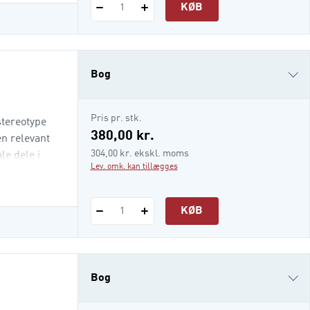
KØB
1
Bog
i-bog
Pris pr. stk.
stereotype
380,00 kr.
en relevant
304,00 kr. ekskl. moms
e dele i
Lev. omk. kan tillægges
KØB
1
Bog