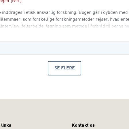
foged
(red.)
inddrages i etisk ansvarlig forskning. Bogen går i dybden me
g dilemmaer, som forskellige forskningsmetoder rejser, hvad en
nterview, feltarbejde, tegning som metode i forhold til børns h
ntrale etiske begreber som informeret samtykke, fortrolig
SE FLERE
PRODUKTER
 links
Kontakt os