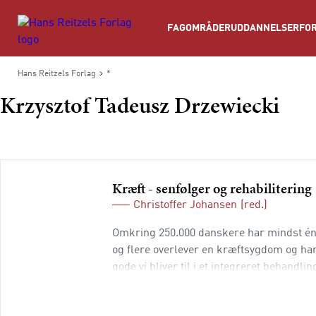
Søg
FAGOMRÅDER
UDDANNELSER
FOR
Hans Reitzels Forlag
*
Krzysztof Tadeusz Drzewiecki
Kræft - senfølger og rehabilitering
Christoffer Johansen
(red.)
Omkring 250.000 danskere har mindst én g
og flere overlever en kræftsygdom og har 
gode vi bliver til i et integreret behandl
behandle de enkelte kræftsygdommes se