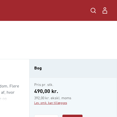
Bog
Pris pr. stk.
gdom. Flere
490,00 kr.
 af, hvor
392,00 kr. ekskl. moms
e og
Lev. omk. kan tillægges