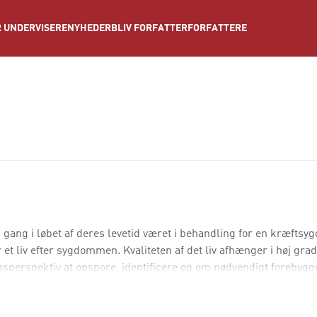
NYHEDER
BLIV FORFATTER
FORFATTERE
 UNDERVISERE
ang i løbet af deres levetid været i behandling for en kræftsy
et liv efter sygdommen. Kvaliteten af det liv afhænger i høj grad
ingsperspektiv at opspore, identificere og om nødvendigt forebygg
nfølger.