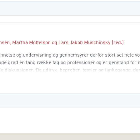
ensen
,
Martha Mottelson
og
Lars Jakob Muschinsky
(red.)
nelse og undervisning og gennemsyrer derfor stort set hele vo
de grad en lang række fag og professioner og er genstand for
le diskussioner. De udtryk, begreber, teorier og tankegange, der
mlet tilværelse mellem det hverdagsagtige og det