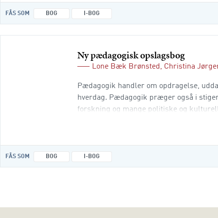
FÅS SOM
BOG
I-BOG
Ny pædagogisk opslagsbog
Lone Bæk Brønsted
,
Christina Jørg
Pædagogik handler om opdragelse, uddan
hverdag. Pædagogik præger også i stigen
forskning og mange politiske og kulturel
til pædagogik, lever derfor en ofte omtu
FÅS SOM
BOG
I-BOG