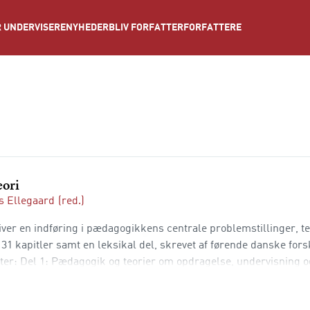
NYHEDER
BLIV FORFATTER
FORFATTERE
 UNDERVISERE
eori
 Ellegaard
(red.)
er en indføring i pædagogikkens centrale problemstillinger, te
1 kapitler samt en leksikal del, skrevet af førende danske fors
ter: Del 1: Pædagogik og teorier om opdragelse, undervisning o
isering