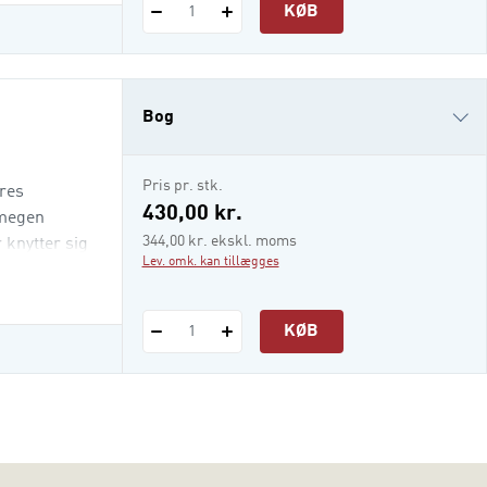
KØB
1
Bog
i-bog
Pris pr. stk.
res
430,00 kr.
 megen
344,00 kr. ekskl. moms
 knytter sig
Lev. omk. kan tillægges
KØB
1