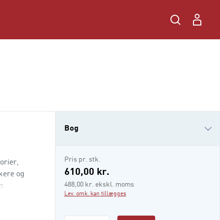
Bog
i-bog
Pris pr. stk.
orier,
610,00 kr.
kere og
488,00 kr. ekskl. moms
g
Lev. omk. kan tillægges