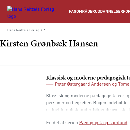
Søg
FAGOMRÅDER
UDDANNELSER
FOR
Hans Reitzels Forlag
*
Kirsten Grønbæk Hansen
Klassisk og moderne pædagogisk t
Peter Østergaard Andersen
og
Tomas
Klassisk og moderne pædagogisk teori giv
personer og begreber. Bogen indeholder 3
ordnet tematisk under følgende overskrif
uddannelse Del 2: Nationalstat og global
En del af serien
Pædagogik og samfund