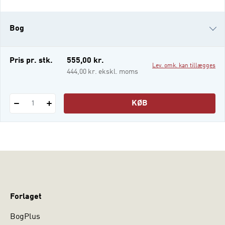
forklare mange sociale fænomener. Denne
bog giver en bred introduktion til
Bog
kultursociologi og kulturens betydning for
det sociale liv under tre temaer: -
Kulturbegrebet i teo
i-bog
Pris pr. stk.
555,00 kr.
Lev. omk. kan tillægges
444,00 kr. ekskl. moms
KØB
1
Forlaget
BogPlus