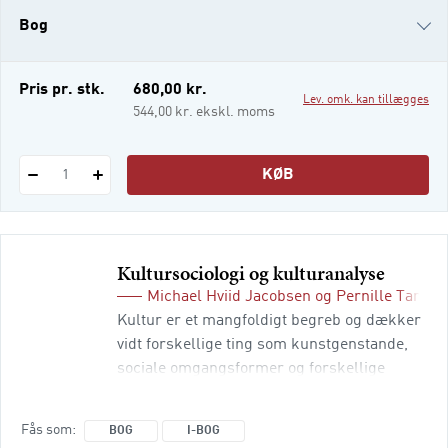
Danmark siden 1980’erne og interessen for
Bog
mediernes rolle i tilstødende videnskaber.
Medier udgør en central del af den moderne
tilværelse
e-bog
Pris pr. stk.
680,00 kr.
Lev. omk. kan tillægges
i-bog
544,00 kr. ekskl. moms
KØB
1
Kultursociologi og kulturanalyse
Michael Hviid Jacobsen
og
Pernille Tangg
Kultur er et mangfoldigt begreb og dækker
vidt forskellige ting som kunstgenstande,
sociale omgangsformer og forskellige
landes karaktertræk. Samtidig er kultur et
uomgængeligt begreb i
Fås som
BOG
I-BOG
samfundsvidenskaben, hvor kultur kan