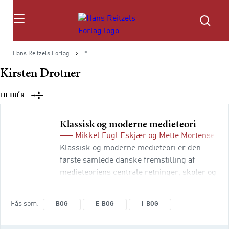
Søg
Hans Reitzels Forlag
*
Kirsten Drotner
FILTRÉR
Klassisk og moderne medieteori
Mikkel Fugl Eskjær
og
Mette Mortensen
(r
Klassisk og moderne medieteori er den
første samlede danske fremstilling af
medieteoriens centrale retninger, skoler og
paradigmer. Behovet for en dansksproget
grundbog om medieteori er blevet udtalt i
Fås som
BOG
E-BOG
I-BOG
takt med medie- og
kommunikationsvidenskabens vækst i