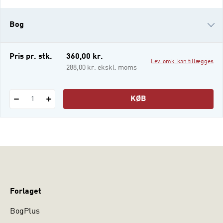
lidelser og behandling. Tiden er nu inde til,
at begrebet tages ud af luftige
Bog
hensigtserklæringer og idealer og ind i
praksis, hvor møderne mellem
professionelle og personer
i-bog
Pris pr. stk.
360,00 kr.
Lev. omk. kan tillægges
288,00 kr. ekskl. moms
KØB
1
Forlaget
BogPlus