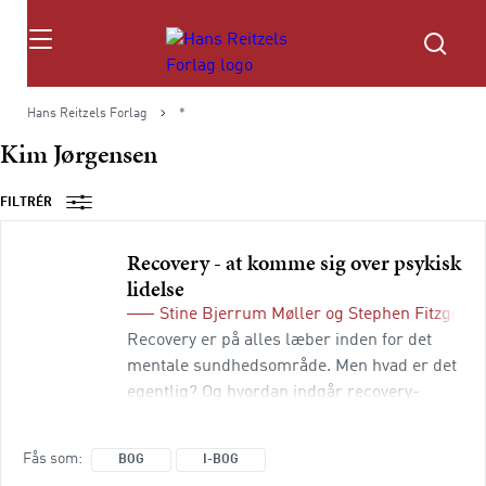
Søg
Hans Reitzels Forlag
*
Kim Jørgensen
FILTRÉR
Recovery - at komme sig over psykisk
lidelse
Stine Bjerrum Møller
og
Stephen Fitzgeral
Recovery er på alles læber inden for det
mentale sundhedsområde. Men hvad er det
egentlig? Og hvordan indgår recovery-
begrebet i psykiatrien? Recovery – den
individuelle proces om at komme sig – har
Fås som
BOG
I-BOG
transformeret vores forståelse af psykiske