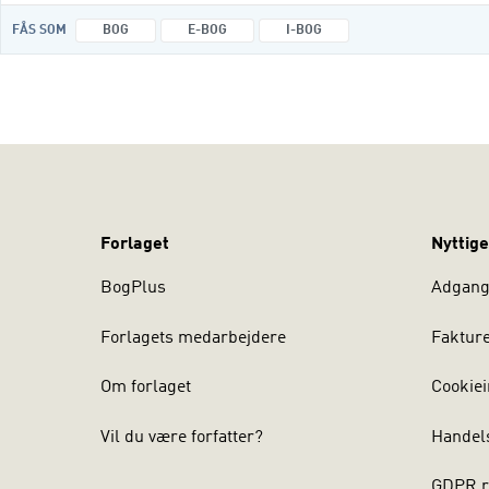
FÅS SOM
BOG
E-BOG
I-BOG
Forlaget
Nyttige
BogPlus
Adgang 
Forlagets medarbejdere
Faktur
Om forlaget
Cookiei
Vil du være forfatter?
Handel
GDPR r