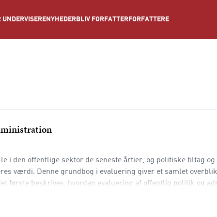
NYHEDER
BLIV FORFATTER
FORFATTERE
 UNDERVISERE
administration
le i den offentlige sektor de seneste årtier, og politiske tiltag o
res værdi. Denne grundbog i evaluering giver et samlet overblik
et første beskrives, hvordan evaluering af offentlig politik og ad
runder hvordan de politiske vinde påvirker må