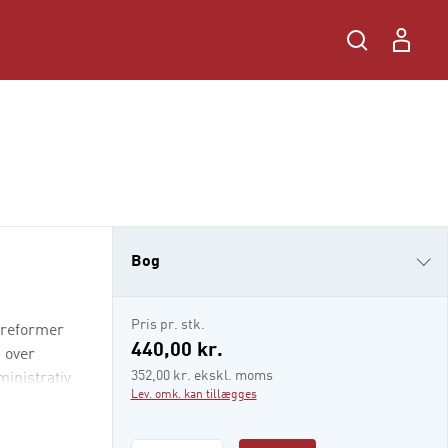
Bog
e-bog
Pris pr. stk.
g reformer
i-bog
440,00 kr.
 over
352,00 kr. ekskl. moms
ministrativ
Lev. omk. kan tillægges