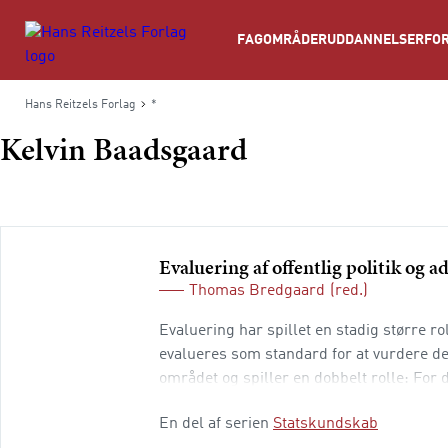
Søg
FAGOMRÅDER
UDDANNELSER
FOR
Hans Reitzels Forlag
*
Kelvin Baadsgaard
Evaluering af offentlig politik og 
Thomas Bredgaard
(red.)
Evaluering har spillet en stadig større rol
evalueres som standard for at vurdere de
området og spiller en dobbelt rolle: For d
praksis har ændret sig de seneste år, he
En del af serien
Statskundskab