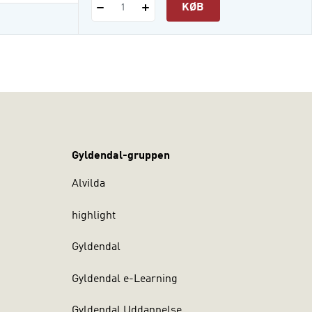
KØB
1
Gyldendal-gruppen
Alvilda
highlight
Gyldendal
Gyldendal e-Learning
Gyldendal Uddannelse