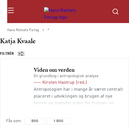
Søg
Hans Reitzels Forlag
*
Katja Kvaale
FILTRÉR
Viden om verden
En grundbog i antropologisk analyse
Kirsten Hastrup
(red.)
Antropologien har i mange år været centralt
placeret i udviklingen og brugen af nye
teorier og metoder inden for human- og
samfundsvidenskaberne. I Viden om verden
demonstrerer en række danske forskere,
Fås som
BOG
I-BOG
hvordan generel antropologisk viden bliver