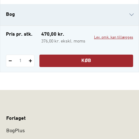
til gennem en analyse af konkrete sociale
forhold. Viden om verden kompletterer den
Bog
stærkt roste Ind i verde
i-bog
Pris pr. stk.
470,00 kr.
Lev. omk. kan tillægges
376,00 kr. ekskl. moms
KØB
1
Forlaget
BogPlus